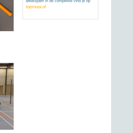
wedstijden in de competitie vind je op
toernooi.nl