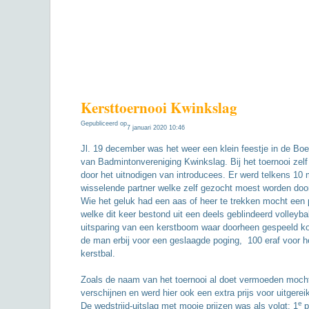
Kersttoernooi Kwinkslag
Gepubliceerd op
7 januari 2020 10:46
Jl. 19 december was het weer een klein feestje in de Boei 
van Badmintonvereniging Kwinkslag. Bij het toernooi zel
door het uitnodigen van introducees. Er werd telkens 10
wisselende partner welke zelf gezocht moest worden do
Wie het geluk had een aas of heer te trekken mocht een 
welke dit keer bestond uit een deels geblindeerd volleyba
uitsparing van een kerstboom waar doorheen gespeeld ko
de man erbij voor een geslaagde poging, 100 eraf voor h
kerstbal.
Zoals de naam van het toernooi al doet vermoeden mocht j
verschijnen en werd hier ook een extra prijs voor uitgere
e
De wedstrijd-uitslag met mooie prijzen was als volgt: 1
p