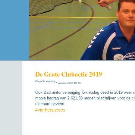
De Grote Clubactie 2019
Gepubliceerd op
7 januari 2020 10:46
Ook Badmintonvereniging Kwinkslag deed in 2019 weer m
mooie bedrag van € 621,30 mogen bijschrijven voor de cl
uiteraard gevierd.
#vierhetsucces