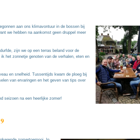
begonnen aan ons klimavontuur in de bossen bij
n want we hebben na aankomst geen druppel meer
durfde, zijn we op een terras beland voor de
 ik het zonnetje genoten van de verhalen, eten en
iveau en snelheid. Tussentijds kwam de ploeg bij
selen van ervaringen en het geven van tips over
end seizoen na een heerlijke zomer!
19
rugkerende zomertoernooi. In