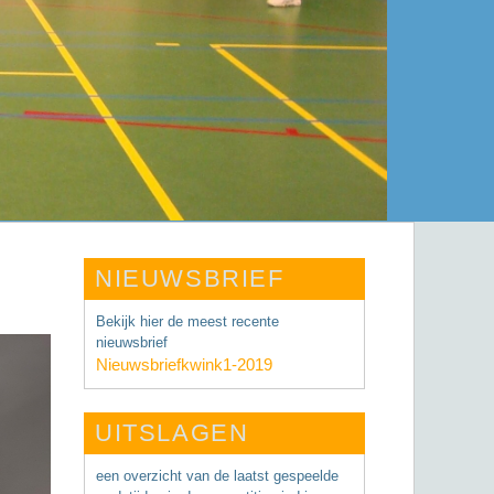
NIEUWSBRIEF
Bekijk hier de meest recente
nieuwsbrief
Nieuwsbriefkwink1-2019
UITSLAGEN
een overzicht van de laatst gespeelde