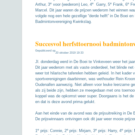
e
e
e
e
Arthur, 3
voor (wederom) Leo, 4
Garry, 5
Frank, 6
Fre
Marcel. Dit jaar waren de prijzen wederom het winnen waa
volgde nog een hele gezellige “derde helft” in De Boei e
Badmintonvereniging Kwinkslag.
Succesvol herfsttoernooi badminton
Gepubliceerd op
20 oktober 2019 19:33
Jl. donderdag werd in De Boei te Vinkeveen weer het jaar
Dit jaar wederom met als vaste onderdeel, het blinde net 
weer tot hilarische taferelen hebben geleid. In het kade
sportverenigingen daarbinnen, was wethouder Rein Kroon 
Oudenallen aanwezig. Niet alleen voor leuke leerzame g
als zij beide zijn, hebben ze meegedaan met ons toernoo
koppel was de opkomst weer super. Doorgaans is het de
en dat is deze avond prima gelukt.
Aan het einde van de avond was de prijsuitreiking in De 
De prijswinnaars ontvingen ook dit jaar weer mooie prijz
e
e
e
e
1
prijs: Connie, 2
prijs: Mirjam, 3
prijs: Harry, 4
prijs: