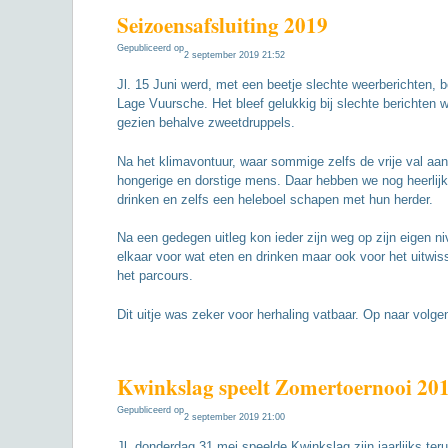
Seizoensafsluiting 2019
Gepubliceerd op
2 september 2019 21:52
Jl. 15 Juni werd, met een beetje slechte weerberichten, 
Lage Vuursche. Het bleef gelukkig bij slechte berichte
gezien behalve zweetdruppels.
Na het klimavontuur, waar sommige zelfs de vrije val aan
hongerige en dorstige mens. Daar hebben we nog heerlijk
drinken en zelfs een heleboel schapen met hun herder.
Na een gedegen uitleg kon ieder zijn weg op zijn eigen n
elkaar voor wat eten en drinken maar ook voor het uitwis
het parcours.
Dit uitje was zeker voor herhaling vatbaar. Op naar volg
Kwinkslag speelt Zomertoernooi 20
Gepubliceerd op
2 september 2019 21:00
Jl. donderdag 31 mei speelde Kwinkslag zijn jaarlijks te