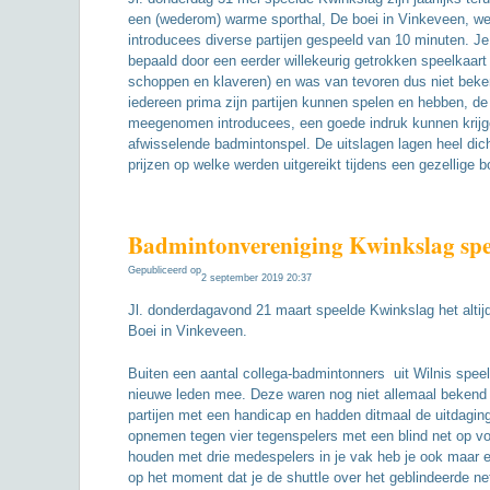
een (wederom) warme sporthal, De boei in Vinkeveen, w
introducees diverse partijen gespeeld van 10 minuten. J
bepaald door een eerder willekeurig getrokken speelkaart 
schoppen en klaveren) en was van tevoren dus niet bek
iedereen prima zijn partijen kunnen spelen en hebben, de
meegenomen introducees, een goede indruk kunnen krijg
afwisselende badmintonspel. De uitslagen lagen heel dich
prijzen op welke werden uitgereikt tijdens een gezellige bo
Badmintonvereniging Kwinkslag spee
Gepubliceerd op
2 september 2019 20:37
Jl. donderdagavond 21 maart speelde Kwinkslag het altijd
Boei in Vinkeveen.
Buiten een aantal collega-badmintonners uit Wilnis speel
nieuwe leden mee. Deze waren nog niet allemaal bekend
partijen met een handicap en hadden ditmaal de uitdaging
opnemen tegen vier tegenspelers met een blind net op vo
houden met drie medespelers in je vak heb je ook maar 
op het moment dat je de shuttle over het geblindeerde n