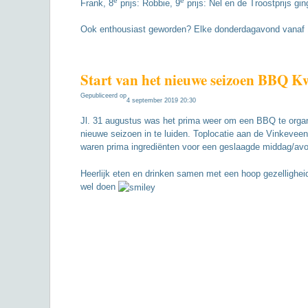
e
e
Frank, 8
prijs: Robbie, 9
prijs: Nel en de Troostprijs gi
Ook enthousiast geworden? Elke donderdagavond vanaf 19:
Start van het nieuwe seizoen BBQ K
Gepubliceerd op
4 september 2019 20:30
Jl. 31 augustus was het prima weer om een BBQ te orga
nieuwe seizoen in te luiden. Toplocatie aan de Vinkeve
waren prima ingrediënten voor een geslaagde middag/av
Heerlijk eten en drinken samen met een hoop gezellighei
wel doen