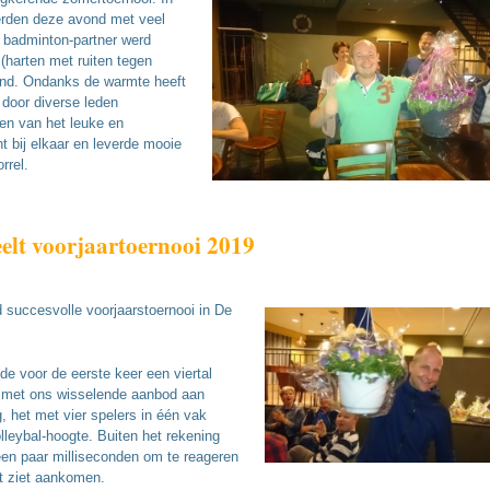
erden deze avond met veel
e badminton-partner werd
(harten met ruiten tegen
end. Ondanks de warmte heeft
 door diverse leden
en van het leuke en
t bij elkaar en leverde mooie
rrel.
lt voorjaartoernooi 2019
 succesvolle voorjaarstoernooi in De
de voor de eerste keer een viertal
 met ons wisselende aanbod aan
, het met vier spelers in één vak
lleybal-hoogte. Buiten het rekening
een paar milliseconden om te reageren
et ziet aankomen.