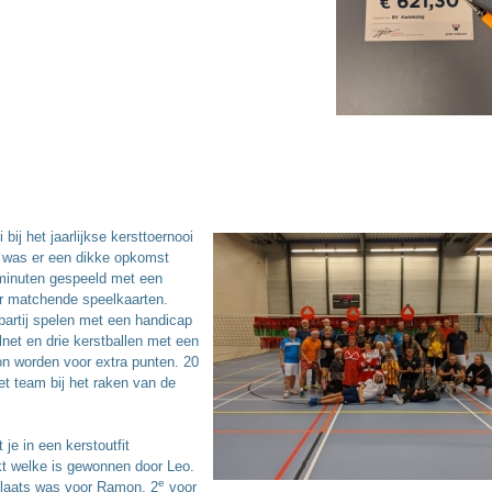
bij het jaarlijkse kersttoernooi
f was er een dikke opkomst
 minuten gespeeld met een
or matchende speelkaarten.
partij spelen met een handicap
lnet en drie kerstballen met een
n worden voor extra punten. 20
et team bij het raken van de
e in een kerstoutfit
ikt welke is gewonnen door Leo.
e
laats was voor Ramon, 2
voor