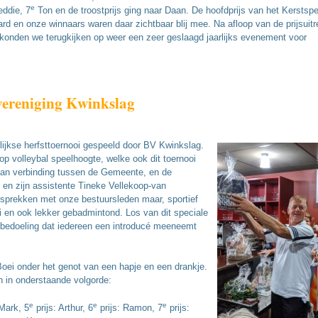
e
ddie, 7
Ton en de troostprijs ging naar Daan. De hoofdprijs van het Kerstsp
rd en onze winnaars waren daar zichtbaar blij mee. Na afloop van de prijsuitr
n konden we terugkijken op weer een zeer geslaagd jaarlijks evenement voor
vereniging Kwinkslag
lijkse herfsttoernooi gespeeld door BV Kwinkslag.
op volleybal speelhoogte, welke ook dit toernooi
r van verbinding tussen de Gemeente, en de
en zijn assistente Tineke Vellekoop-van
esprekken met onze bestuursleden maar, sportief
i en ook lekker gebadmintond. Los van dit speciale
 bedoeling dat iedereen een introducé meeneemt
Boei onder het genot van een hapje en een drankje.
en in onderstaande volgorde:
e
e
e
 Mark, 5
prijs: Arthur, 6
prijs: Ramon, 7
prijs: