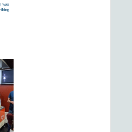
el was
eiking