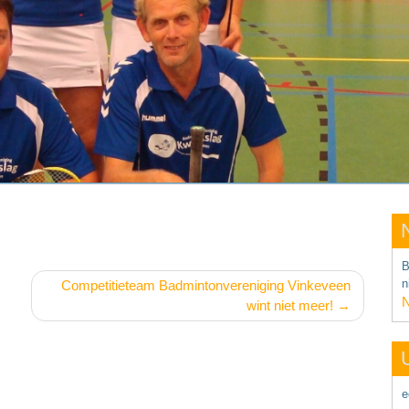
B
n
Competitieteam Badmintonvereniging Vinkeveen
N
wint niet meer!
e