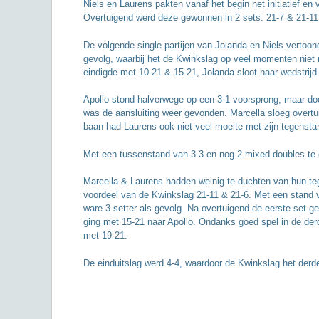
Niels en Laurens pakten vanaf het begin het initiatief 
Overtuigend werd deze gewonnen in 2 sets: 21-7 & 21-11
De volgende single partijen van Jolanda en Niels vertoo
gevolg, waarbij het de Kwinkslag op veel momenten niet
eindigde met 10-21 & 15-21, Jolanda sloot haar wedstrijd
Apollo stond halverwege op een 3-1 voorsprong, maar doo
was de aansluiting weer gevonden. Marcella sloeg overt
baan had Laurens ook niet veel moeite met zijn tegensta
Met een tussenstand van 3-3 en nog 2 mixed doubles te 
Marcella & Laurens hadden weinig te duchten van hun teg
voordeel van de Kwinkslag 21-11 & 21-6. Met een stand 
ware 3 setter als gevolg. Na overtuigend de eerste set g
ging met 15-21 naar Apollo. Ondanks goed spel in de der
met 19-21.
De einduitslag werd 4-4, waardoor de Kwinkslag het derde 