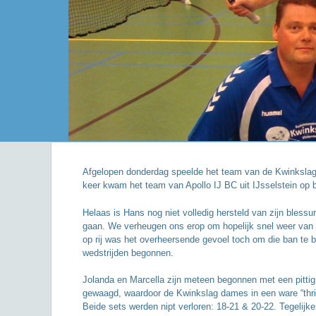
Afgelopen donderdag speelde het team van de Kwinkslag a
keer kwam het team van Apollo IJ BC uit IJsselstein op 
Helaas is Hans nog niet volledig hersteld van zijn blessu
gaan. We verheugen ons erop om hopelijk snel weer van z
op rij was het overheersende gevoel toch om die ban te
wedstrijden begonnen.
Jolanda en Marcella zijn meteen begonnen met een pittig
gewaagd, waardoor de Kwinkslag dames in een ware “thril
Beide sets werden nipt verloren: 18-21 & 20-22. Tegelijk