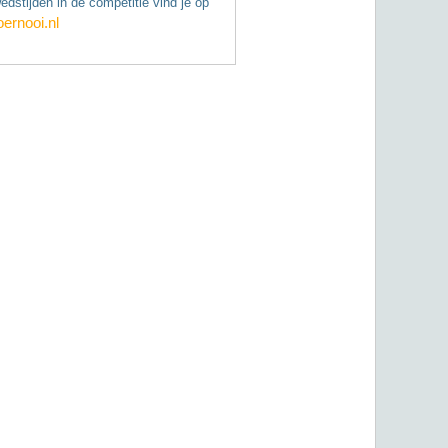
edstijden in de competitie vind je op
oernooi.nl