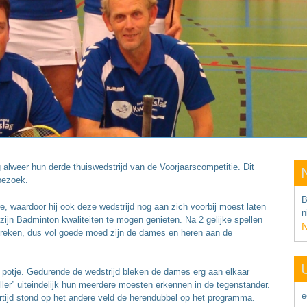
lweer hun derde thuiswedstrijd van de Voorjaarscompetitie. Dit
bezoek.
B
re, waardoor hij ook deze wedstrijd nog aan zich voorbij moest laten
n
ijn Badminton kwaliteiten te mogen genieten. Na 2 gelijke spellen
N
 breken, dus vol goede moed zijn de dames en heren aan de
 potje. Gedurende de wedstrijd bleken de dames erg aan elkaar
ler” uiteindelijk hun meerdere moesten erkennen in de tegenstander.
e
ertijd stond op het andere veld de herendubbel op het programma.