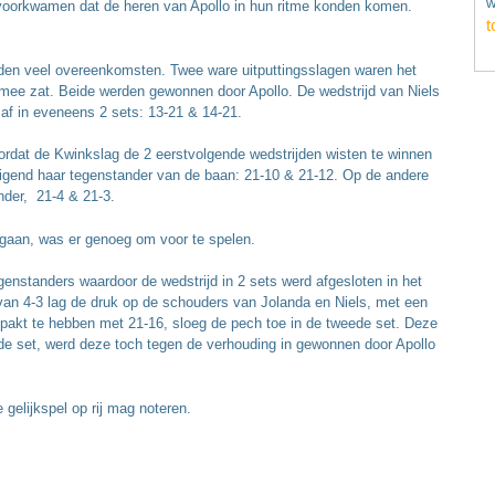
w
en voorkwamen dat de heren van Apollo in hun ritme konden komen.
t
nden veel overeenkomsten. Twee ware uitputtingsslagen waren het
 mee zat. Beide werden gewonnen door Apollo. De wedstrijd van Niels
 af in eveneens 2 sets: 13-21 & 14-21.
rdat de Kwinkslag de 2 eerstvolgende wedstrijden wisten te winnen
uigend haar tegenstander van de baan: 21-10 & 21-12. Op de andere
nder, 21-4 & 21-3.
gaan, was er genoeg om voor te spelen.
enstanders waardoor de wedstrijd in 2 sets werd afgesloten in het
van 4-3 lag de druk op de schouders van Jolanda en Niels, met een
epakt te hebben met 21-16, sloeg de pech toe in de tweede set. Deze
de set, werd deze toch tegen de verhouding in gewonnen door Apollo
gelijkspel op rij mag noteren.