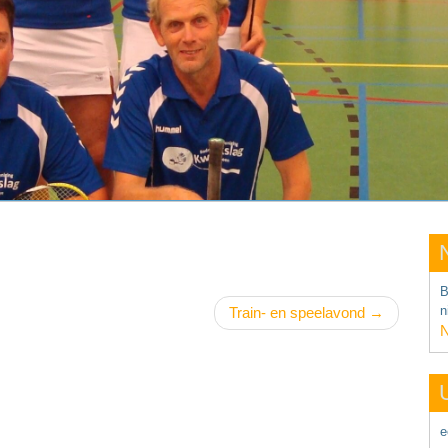
B
n
Train- en speelavond
N
e